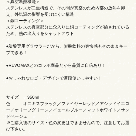
＜真空断熱機能＞
ステンレスが二重構造で、その間が真空のため内部の放熱を抑
え、外気温の影響を受けにくい構造
＜銅コーティング＞
ステンレスの真空部分に念入りに銅コーティングが施されている
ため、熱の出入りをシャットアウト
●炭酸専用グラウラーだから、炭酸飲料の爽快感もそのままキー
プできる！
●REVOMAXとのコラボ商品だから品質に自信あり！
●おしゃれなロゴ・デザインで普段使いしやすい！
サイズ 950ml
色 オニキスブラック／ファイヤーレッド／アシッドイエロ
ー／オリーブグリーン／イェールブルー／マットホワイト／サン
ドベージュ
※ご購入後のサイズ・色の変更はできませんので、注意してお選
び下さい。